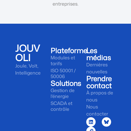
entreprises.
JOUV
Plateforme
Les
OLI
médias
Modules et
tarifs
Dernières
Joule, Volt,
ISO 50001 /
nouvelles
Intelligence
50006
Prendre
Solutions
contact
Gestion de
À propos de
l'énergie
nous
SCADA et
Nous
contrôle
contacter