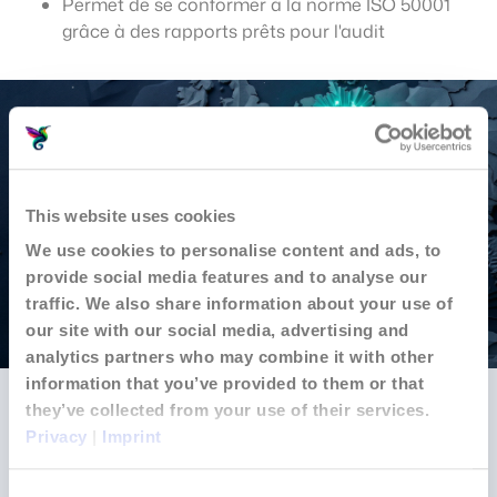
Permet de se conformer à la norme ISO 50001
grâce à des rapports prêts pour l'audit
This website uses cookies
We use cookies to personalise content and ads, to
provide social media features and to analyse our
traffic. We also share information about your use of
our site with our social media, advertising and
analytics partners who may combine it with other
information that you’ve provided to them or that
Croissance stratégique
they’ve collected from your use of their services.
Privacy
|
Imprint
Ce qui a commencé comme une solution énergétique
destinée au secteur résidentiel s'est rapidement