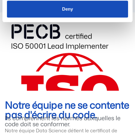
Deny
Notre équipe ne se contente
pas d'écrire du code.
Ils comprennent les normes auxquelles le
code doit se conformer.
Notre équipe Data Science détient le certificat de