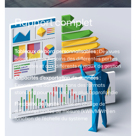
Rapport complet
Tableaux de bord personnalisables :
Des vues
adaptées aux besoins des différentes parties
prenantes et aux différents niveaux de gestion
Capacités d'exportation de données :
Exporter les données dans des formats
standard pour une analyse plus approfondie
Flexibilité de l'unité :
Prise en charge de
différentes unités de mesure (kWh/MWh) en
fonction de l'échelle du système