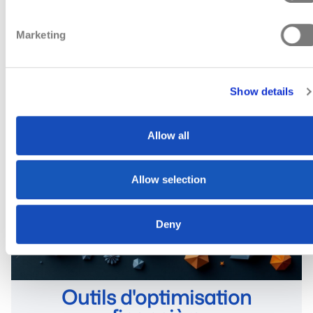
normaux des problèmes réels du système
Prendre des décisions éclairées grâce à des
Marketing
données contextuelles sur les performances
Show details
Allow all
Allow selection
Deny
Outils d'optimisation