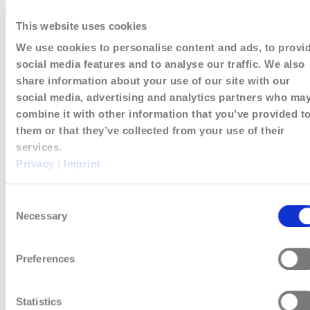
This website uses cookies
We use cookies to personalise content and ads, to provi
social media features and to analyse our traffic. We also
share information about your use of our site with our
social media, advertising and analytics partners who ma
combine it with other information that you’ve provided t
them or that they’ve collected from your use of their
services.
Privacy
|
Imprint
Analyse de l'impact des
Consent
conditions météorologiques
Necessary
Selection
Comprendre comment les conditions
Preferences
météorologiques affectent votre installation
spécifique
Statistics
Distinguer les effets météorologiques