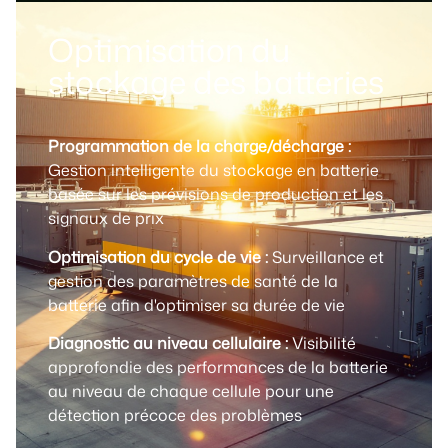
Optimisation du
stockage des batteries
Programmation de la charge/décharge :
Gestion intelligente du stockage en batterie
basée sur les prévisions de production et les
signaux de prix
Optimisation du cycle de vie :
Surveillance et
gestion des paramètres de santé de la
batterie afin d'optimiser sa durée de vie
Diagnostic au niveau cellulaire :
Visibilité
approfondie des performances de la batterie
au niveau de chaque cellule pour une
détection précoce des problèmes