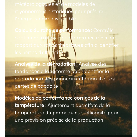
météorologiques et de modèles de
rayonnement historiques pour prédire
l'énergie solaire disponible
Calculs du ratio de performance :
Contrôle
continu des ratios de performance réels par
rapport aux ratios théoriques afin d'identifier
les pertes d'efficacité
Analyse de la dégradation :
Analyse des
tendances à long terme pour identifier la
dégradation des panneaux et quantifier les
pertes de capacité
Modèles de performance corrigés de la
température :
Ajustement des effets de la
température du panneau sur l'efficacité pour
une prévision précise de la production