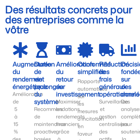
Des résultats concrets pour
des entreprises comme la
vôtre
Augmentation
Durée
Amélioration
Conformité
Réduction
Décisi
du
de
du
simplifiée
des
fondé
rendement
vie
retour
frais
sur
Rapports
énergétique
prolongée
sur
généraux
des
automatisés
du
investissement
opérationnels
donné
Amélioration
sur
système
de
Maximiser
Surveillance
Des
les
5
Recommandations
les
et
analyse
mesures
à
de
rendements
gestion
complè
d'incitation
15
maintenance
financiers
centralisées
pour
en
%
proactive
grâce
des
souteni
faveur
des
basées
à
actifs
la