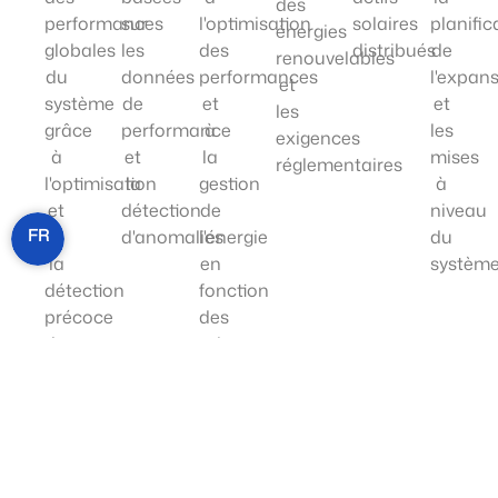
des
performances
sur
l'optimisation
solaires
planific
énergies
globales
les
des
distribués
de
renouvelables
du
données
performances
l'expan
et
système
de
et
et
les
grâce
performance
à
les
exigences
à
et
la
mises
réglementaires
l'optimisation
la
gestion
à
et
détection
de
niveau
FR
à
d'anomalies
l'énergie
du
la
en
systèm
détection
fonction
précoce
des
des
prix
problèmes.